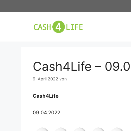
Zum
Inhalt
springen
Cash4Life – 09.
9. April 2022
von
Cash4Life
09.04.2022