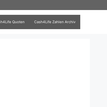
h4Life Quoten
Cash4Life Zahlen Archiv