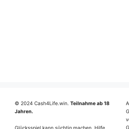
© 2024 Cash4Life.win.
Teilnahme ab 18
A
Jahren.
G
v
G
Glücksspiel kann süchtig machen. Hilfe