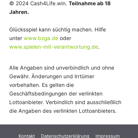
© 2024 Cash4Life.win.
Teilnahme ab 18
Jahren.
Glücksspiel kann süchtig machen. Hilfe
unter
www.bzga.de
oder
www.spielen-mit-verantwortung.de
.
Alle Angaben sind unverbindlich und ohne
Gewähr. Änderungen und Irrtümer
vorbehalten. Es gelten die
Geschäftsbedingungen der verlinkten
Lottoanbieter. Verbindlich sind ausschließlich
die Angaben des verlinkten Lottoanbieters.
Kontakt
Datenschutzerklärung
Impressum