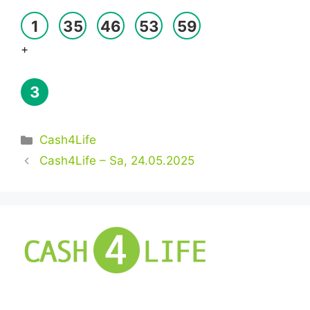
1
35
46
53
59
+
3
Kategorien
Cash4Life
Cash4Life – Sa, 24.05.2025