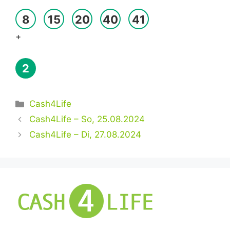
8
15
20
40
41
+
2
Kategorien
Cash4Life
Cash4Life – So, 25.08.2024
Cash4Life – Di, 27.08.2024