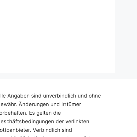
lle Angaben sind unverbindlich und ohne
ewähr. Änderungen und Irrtümer
orbehalten. Es gelten die
eschäftsbedingungen der verlinkten
ottoanbieter. Verbindlich sind