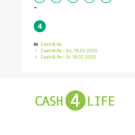
+
4
Kategorien
Cash4Life
Cash4Life – So, 16.02.2025
Cash4Life – Di, 18.02.2025