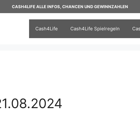
CASH4LIFE ALLE INFOS, CHANCEN UND GEWINNZAHLEN
Cash4Life
Cash4Life Spielregeln
Cas
21.08.2024