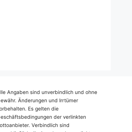
lle Angaben sind unverbindlich und ohne
ewähr. Änderungen und Irrtümer
orbehalten. Es gelten die
eschäftsbedingungen der verlinkten
ottoanbieter. Verbindlich sind