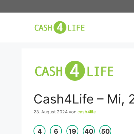
Zum
Inhalt
springen
Cash4Life – Mi, 
23. August 2024
von
cash4life
4
6
19
40
50