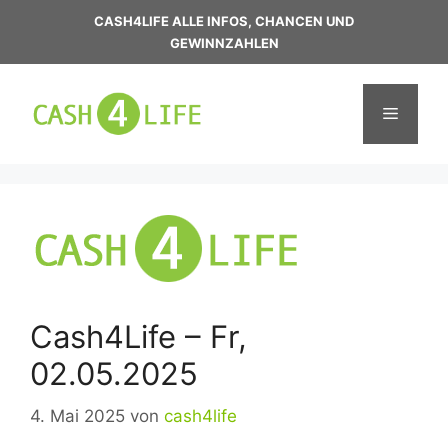
Zum
CASH4LIFE ALLE INFOS, CHANCEN UND
Inhalt
GEWINNZAHLEN
springen
Menü
Cash4Life – Fr,
02.05.2025
4. Mai 2025
von
cash4life