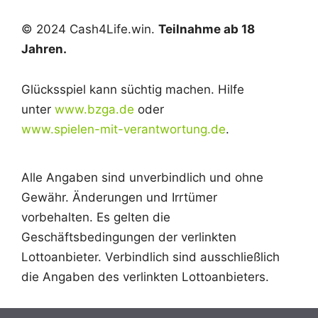
© 2024 Cash4Life.win.
Teilnahme ab 18
Jahren.
Glücksspiel kann süchtig machen. Hilfe
unter
www.bzga.de
oder
www.spielen-mit-verantwortung.de
.
Alle Angaben sind unverbindlich und ohne
Gewähr. Änderungen und Irrtümer
vorbehalten. Es gelten die
Geschäftsbedingungen der verlinkten
Lottoanbieter. Verbindlich sind ausschließlich
die Angaben des verlinkten Lottoanbieters.