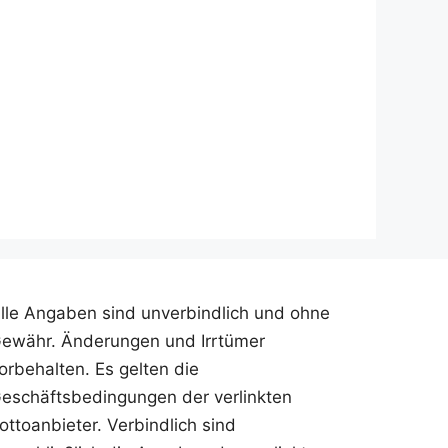
lle Angaben sind unverbindlich und ohne
ewähr. Änderungen und Irrtümer
orbehalten. Es gelten die
eschäftsbedingungen der verlinkten
ottoanbieter. Verbindlich sind