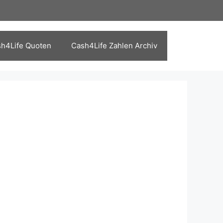
h4Life Quoten
Cash4Life Zahlen Archiv