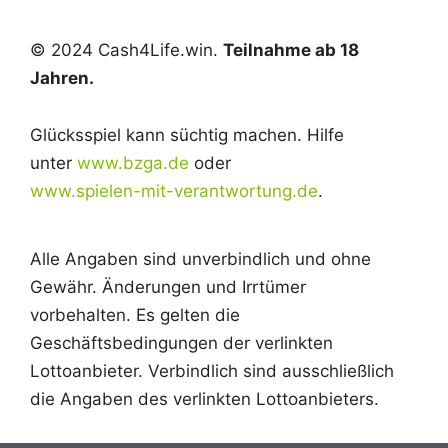
© 2024 Cash4Life.win.
Teilnahme ab 18
Jahren.
Glücksspiel kann süchtig machen. Hilfe
unter
www.bzga.de
oder
www.spielen-mit-verantwortung.de
.
Alle Angaben sind unverbindlich und ohne
Gewähr. Änderungen und Irrtümer
vorbehalten. Es gelten die
Geschäftsbedingungen der verlinkten
Lottoanbieter. Verbindlich sind ausschließlich
die Angaben des verlinkten Lottoanbieters.