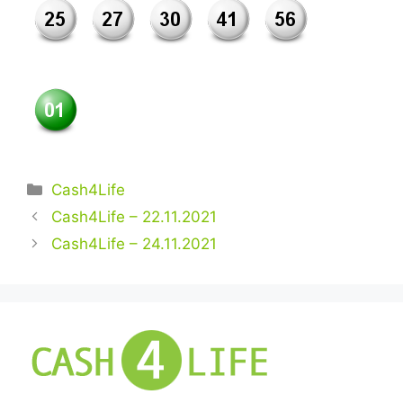
Kategorien
Cash4Life
Cash4Life – 22.11.2021
Cash4Life – 24.11.2021