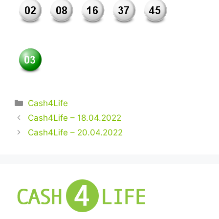
Kategorien
Cash4Life
Cash4Life – 18.04.2022
Cash4Life – 20.04.2022