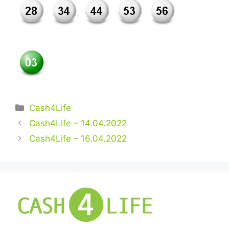
Kategorien
Cash4Life
Cash4Life – 14.04.2022
Cash4Life – 16.04.2022