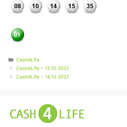
Kategorien
Cash4Life
Cash4Life – 12.10.2021
Cash4Life – 14.10.2021