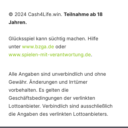
© 2024 Cash4Life.win.
Teilnahme ab 18
Jahren.
Glücksspiel kann süchtig machen. Hilfe
unter
www.bzga.de
oder
www.spielen-mit-verantwortung.de
.
Alle Angaben sind unverbindlich und ohne
Gewähr. Änderungen und Irrtümer
vorbehalten. Es gelten die
Geschäftsbedingungen der verlinkten
Lottoanbieter. Verbindlich sind ausschließlich
die Angaben des verlinkten Lottoanbieters.