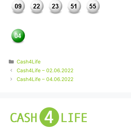
Kategorien
Cash4Life
Cash4Life – 02.06.2022
Cash4Life – 04.06.2022