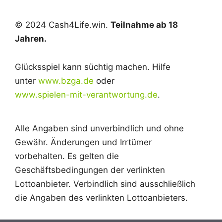
© 2024 Cash4Life.win.
Teilnahme ab 18
Jahren.
Glücksspiel kann süchtig machen. Hilfe
unter
www.bzga.de
oder
www.spielen-mit-verantwortung.de
.
Alle Angaben sind unverbindlich und ohne
Gewähr. Änderungen und Irrtümer
vorbehalten. Es gelten die
Geschäftsbedingungen der verlinkten
Lottoanbieter. Verbindlich sind ausschließlich
die Angaben des verlinkten Lottoanbieters.